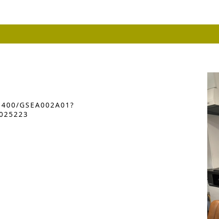
01400/GSEA002A01?
025223