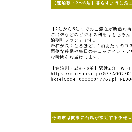
【連泊割：2〜6泊】暮らすように泊
【2泊から6泊までのご滞在が断然お
ご出張などのビジネス利用はもちろん
泊割引プラン」です。
滞在が長くなるほど、1泊あたりのコ
面倒な移動や毎日のチェックイン・ア
な時間をお届けします。
【連泊割・2泊～6泊】駅近2分・Wi-
https://d-reserve.jp/GSEA002F
hotelCode=0000001776&pl=PL00
今週末は関東に台風が接近する予報…